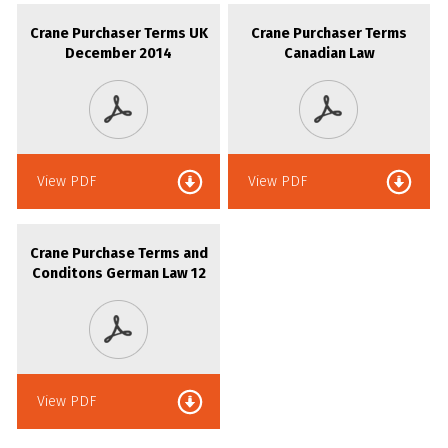
Crane Purchaser Terms UK
Crane Purchaser Terms
December 2014
Canadian Law
View PDF
View PDF
Crane Purchase Terms and
Conditons German Law 12
Dec 2014
View PDF