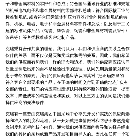
子和非金属材料的零部件和总成；符合国际通讯行业的标准和规范
的机械电气电子和非金属材料的零部件和总成；符合国际核工业的
标准和规范, 或者符合国际流体和压力容器行业的标准和规范的铸
件、机械、电器、电子和非金属材料零部件和总成；以及用于工民
建的标准流体产品（钢管、铸铁管、铜管和非金属材料管及管件/
管吊等）等各类标准或客户定制产品。
克瑞秉持合作共赢的理念。我们认为，我们和供应商的关系是合作
伙伴的关系，而不仅仅是买和卖或供和需的关系。因此，我们希望
我们的供应商有和我们一样的理念和追求。我们的供应商应该认同
质量是制造出来的而不是检验出来的道理，认同先期质量策划和防
患于未然的原则。我们的供应商也应该认同其对 “把正确数量的、
符合客户全部要求的产品，在正确的时间交付到正确的地点” 负有
全部的责任。我们的供应商也应该认同持续不断的消除浪费，提高
效率，降低成本的精益理念和实践。对以上三方面的认同是我们选
择供应商的先决条件。
克瑞有一整套由克瑞集团中国采购中心率先开发和实践的供应商选
择和准入的制度和流程。从一开始就把事情做对和防患于未然是这
套制度和流程的核心内容。通常我们对供应商的搜寻和选择是经由
我们的具体的采购或新产品开发项目而导入的。因此在任何一个项