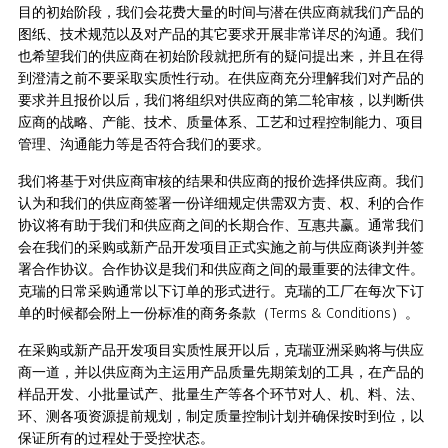
目的初始阶段，我们会花费大量的时间与潜在供应商就我们产品的
图纸、技术规范以及对产品的其它要求开展非常详尽的沟通。我们
也希望我们的供应商在初始阶段就把所有的疑问提出来，并且在得
到澄清之前不要采取实质性行动。在供应商充分理解我们对产品的
要求并且报价以后，我们将组织对供应商的第二轮审核，以判断供
应商的战略、产能、技术、质量体系、工艺和过程控制能力、项目
管理、沟通能力等是否符合我们的要求。
我们将基于对供应商审核的结果和供应商的报价选择供应商。我们
认为和我们的供应商签署一份详细规定供需双方责、权、利的合作
协议将有助于我们和供应商之间的长期合作、互惠共赢。通常我们
会在我们的采购或新产品开发项目正式实施之前与供应商谈判并签
署合作协议。合作协议是我们和供应商之间的最重要的法律文件。
克瑞的日常采购通常以下订单的形式进行。克瑞的工厂在每次下订
单的时候都会附上一份标准的商务条款（Terms & Conditions）。
在采购或新产品开发项目实质性展开以后，克瑞亚洲采购将与供应
商一道，并以供应商为主运用产品质量先期策划的工具，在产品的
样品开发、小批量试产、批量生产等各个环节对人、机、料、法、
环、测各项资源提前规划，制定质量控制计划并确保按时到位，以
保证所有的过程处于受控状态。