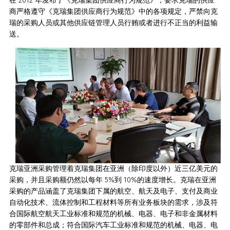
在 2012 年发布了《克瑞集团供应商行为规范》，要求克瑞的供应
商严格遵守《克瑞集团供应商行为规范》中的各项规定，严禁向克
瑞的采购人员或其他供应链管理人员行贿或者进行不正当的利益输
送。
克瑞亚洲采购管理着克瑞集团在亚洲（除印度以外）近三亿美元的
采购，并且采购额仍然以每年 5%到 10%的速度增长。克瑞在亚洲
采购的产品涵盖了克瑞集团下属的航空、航天及电子、支付及商业
自动化技术、流体控制和工程材料等所有业务板块的需求，涉及符
合国际航空航天工业标准和规范的机械、电器、电子和非金属材料
的零部件和总成；符合国际汽车工业标准和规范的机械、电器、电